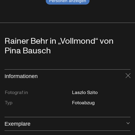
Personen anzeigen
Rainer Behr in „Vollmond“ von
Pina Bausch
Informationen
Sc
Fotograf:in
Laszlo Szito
Typ
Fotoabzug
Exemplare
Öf