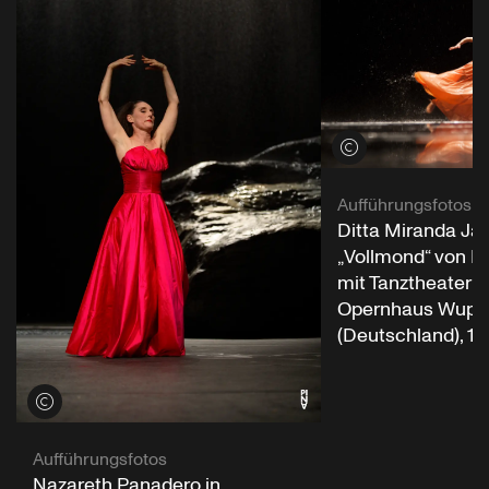
Credits öffnen
Aufführungsfotos
Ditta Miranda Jasj
„Vollmond“ von P
mit Tanztheater 
Opernhaus Wuppe
(Deutschland), 12
Credits öffnen
Aufführungsfotos
Nazareth Panadero in