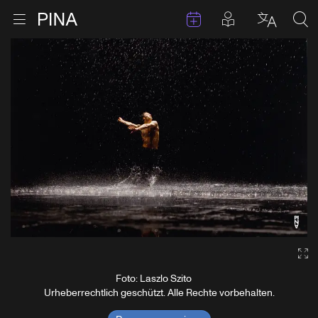
Termine
Beiträge in 
Zur Startseite
Menu öffnen
Sprache 
Suc
Zum Inhalt springen
Ga
Foto: Laszlo Szito
Urheberrechtlich geschützt. Alle Rechte vorbehalten.