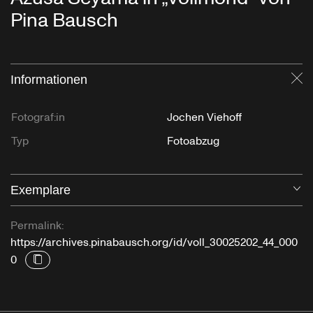
Pina Bausch
Informationen
Sc
Fotograf:in
Jochen Viehoff
Typ
Fotoabzug
Exemplare
Öf
Permalink:
https://archives.pinabausch.org/id/voll_30025202_44_000
0