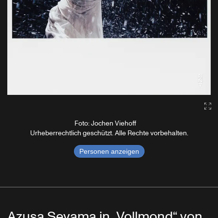
Ga
Foto: Jochen Viehoff
Urheberrechtlich geschützt. Alle Rechte vorbehalten.
Personen anzeigen
Azusa Seyama in „Vollmond“ von