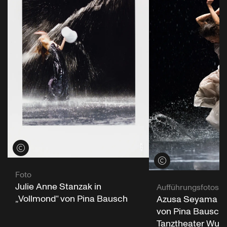
Credits öffnen
Credits öffnen
Foto
Julie Anne Stanzak in
Aufführungsfotos
„Vollmond“ von Pina Bausch
Azusa Seyama in 
von Pina Bausch 
Tanztheater Wupp