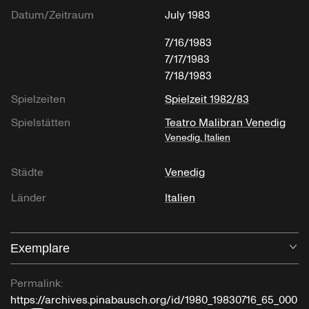
Datum/Zeitraum
July 1983
7/16/1983
7/17/1983
7/18/1983
Spielzeiten
Spielzeit 1982/83
Spielstätten
Teatro Malibran Venedig
Venedig, Italien
Städte
Venedig
Länder
Italien
Exemplare
Öf
Permalink:
https://archives.pinabausch.org/id/1980_19830716_65_000