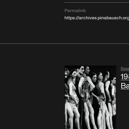
Permalink:
https://archives.pinabausch.o
Spie
19
B