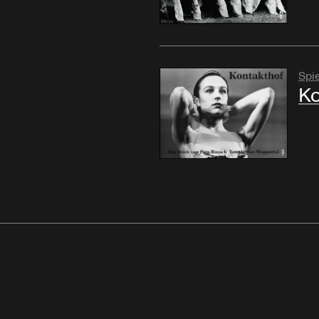
Spie
Ko