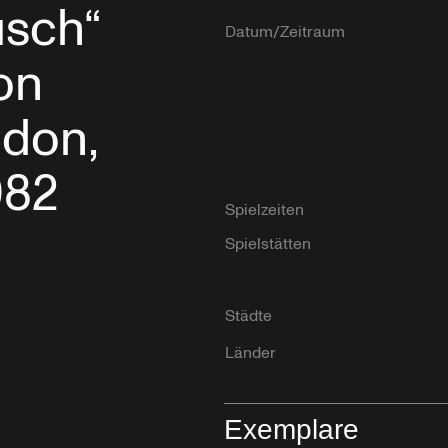
usch“
Datum/Zeitraum
on
ndon,
982
Spielzeiten
Spielstätten
Städte
Länder
Exemplare