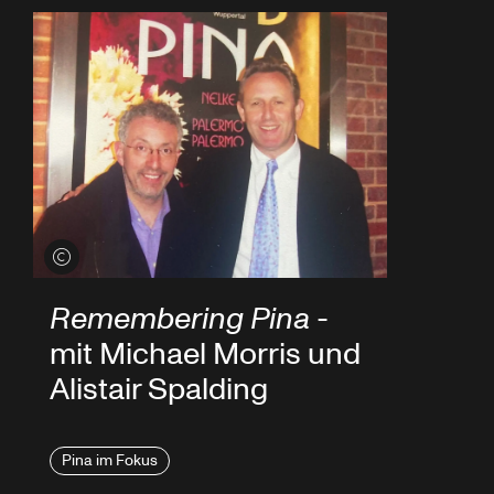
Credits öffnen
Remembering Pina
-
mit Michael Morris und
Alistair Spalding
Pina im Fokus