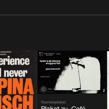
Credits öffnen
Tourneeplakat
Plakat zu „Café