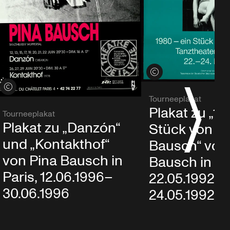
Credits öffnen
Credits öffnen
Tourneeplakat
Plakat zu „19
Tourneeplakat
Plakat zu „Danzón“
Stück von P
und „Kontakthof“
Bausch“ von
von Pina Bausch in
Bausch in M
Paris, 12.06.1996–
22.05.1992–
30.06.1996
24.05.1992