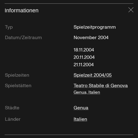
Informationen
Sc
Typ
Spielzeitprogramm
Datum/Zeitraum
November 2004
18.11.2004
20.11.2004
21.11.2004
Spielzeiten
Spielzeit 2004/05
Spielstätten
Teatro Stabile di Genova
Genua, Italien
Städte
Genua
Länder
Italien