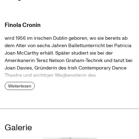
Finola Cronin
wird 1956 im irischen Dublin geboren, wo sie bereits ab
dem Alter von sechs Jahren Ballettunterricht bei Patricia
Joan McCarthy erhält. Später studiert sie bei der
Amerikanerin Terez Nelson Graham-Technik und tanzt bei
Joan Davies, Gründerin des Irish Contemporary Dance
Theatre und wichtiger Wegbereiterin des
zeitgenössischen Tanzes in Irland. Unterstützt von Davies
Weiterlesen
wechselt sie 1978 an die London School of Contemporary
Dance (The Place), wo Jane Dudley, Naomi Lapezon
(beide Graham-Tänzerinnen) und Molly Lake, die mit Anna
Pawlowa tanzte, zu ihren Lehrern zählen. Außerdem
arbeitet sie mit Richard Alston, dem späteren Direktor des
Galerie
Ballet Rambert, und der Ungarin Maria Fay, die das Royal
Ballet unterrichtet.