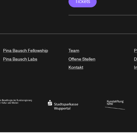
Tickets
Pina Bausch Fellowship
Team
P
Pina Bausch Labs
Offene Stellen
D
Kontakt
I
haft des Landes Nordrhein-Westfalen
eauftragte der Bundesregierung für Kultur und Medien
Stadtsparkasse Wuppertal
Kunststiftung NRW