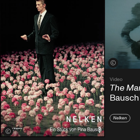
Credits öffnen
Video
The Man
Bausch
Nelken
Credits öffnen