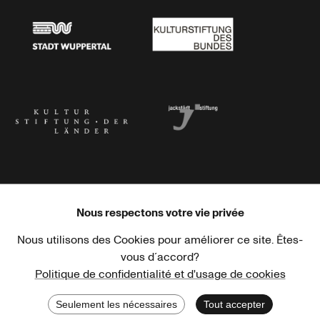
Stadt Wuppertal
Kulturstiftung des Bundes
Kulturstiftung der Länder
Dr. Werner Jackstädt Stiftung
Nous respectons votre vie privée
Nous utilisons des Cookies pour améliorer ce site. Êtes-
Haus der Kulturen der Welt
Goethe-Institut
vous d´accord?
Politique de confidentialité et d'usage de cookies
Seulement les nécessaires
Tout accepter