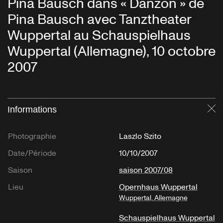
Pina Bausch dans « Danzón » de
Pina Bausch avec Tanztheater
Wuppertal au Schauspielhaus
Wuppertal (Allemagne), 10 octobre
2007
Informations
Fe
Photographie
Laszlo Szito
Date/Période
10/10/2007
Saison
saison 2007/08
Lieu
Opernhaus Wuppertal
Wuppertal, Allemagne
Schauspielhaus Wuppertal