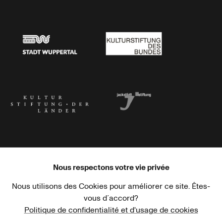
Stadtsparkasse Wuppertal
Kunststiftung NRW
Stadt Wuppertal
Kulturstiftung des Bundes
Kulturstiftung der Länder
Dr. Werner Jackstädt Stiftung
Nous respectons votre vie privée
Nous utilisons des Cookies pour améliorer ce site. Êtes-
Haus der Kulturen der Welt
Goethe-Institut
vous d´accord?
Politique de confidentialité et d'usage de cookies