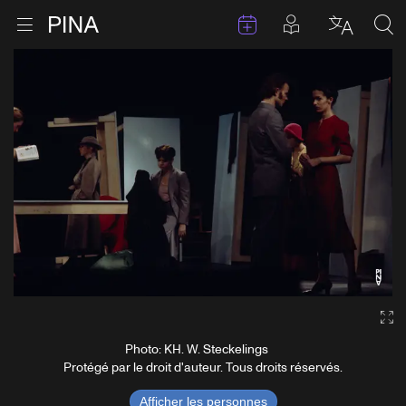
Évenements
Articles en 
Retour à la page d'accueil
Ouvrir le menu
Choisir 
Sea
Aller au contenu
Ga
Photo: KH. W. Steckelings
Protégé par le droit d'auteur. Tous droits réservés.
Afficher les personnes