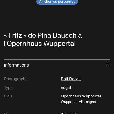
Afficher les personnes
« Fritz » de Pina Bausch à
l'Opernhaus Wuppertal
Informations
Fe
Photographie
Rolf Borzik
Type
négatif
Lieu
Opernhaus Wuppertal
Wuppertal, Allemagne