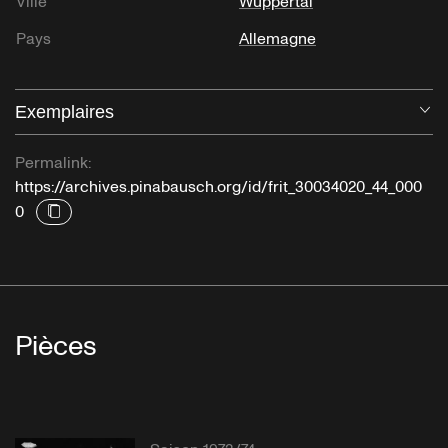
Ville
Wuppertal
Pays
Allemagne
Exemplaires
Ou
Permalink:
https://archives.pinabausch.org/id/frit_30034020_44_000
0
Pièces