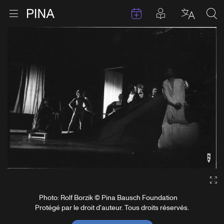
Évenements
Articles en 
Retour à la page d'accueil
Ouvrir le menu
Choisir 
Sea
Aller au contenu
Ga
Photo: Rolf Borzik © Pina Bausch Foundation
Protégé par le droit d'auteur. Tous droits réservés.