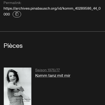
Permalink:
https://archives.pinabausch.org/id/komm_40289586_44_0
000
Pièces
Saison 1976/77
Komm tanz mit mir