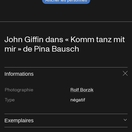
Afficher les personnes
John Giffin dans « Komm tanz mit
mir » de Pina Bausch
Informations
Fe
Photographie
Rolf Borzik
Type
négatif
Exemplaires
Ou