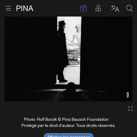
Évenements
Articles en 
Retour à la page d'accueil
Ouvrir le menu
Choisir 
Sea
Aller au contenu
Ga
Photo: Rolf Borzik © Pina Bausch Foundation
Protégé par le droit d'auteur. Tous droits réservés.