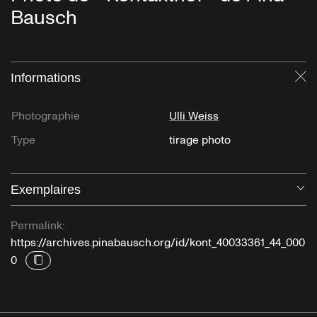
Bausch
Informations
Fe
Photographie
Ulli Weiss
Type
tirage photo
Exemplaires
Ou
Permalink:
https://archives.pinabausch.org/id/kont_40033361_44_000
0