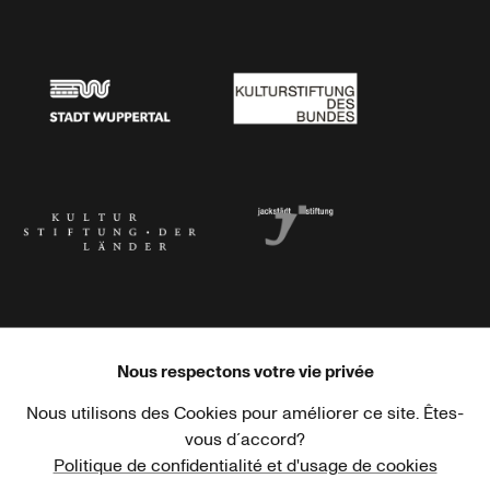
Stadtsparkasse Wuppertal
Kunststiftung NRW
Stadt Wuppertal
Kulturstiftung des Bundes
Kulturstiftung der Länder
Dr. Werner Jackstädt Stiftung
Nous respectons votre vie privée
Nous utilisons des Cookies pour améliorer ce site. Êtes-
Haus der Kulturen der Welt
Goethe-Institut
vous d´accord?
Politique de confidentialité et d'usage de cookies