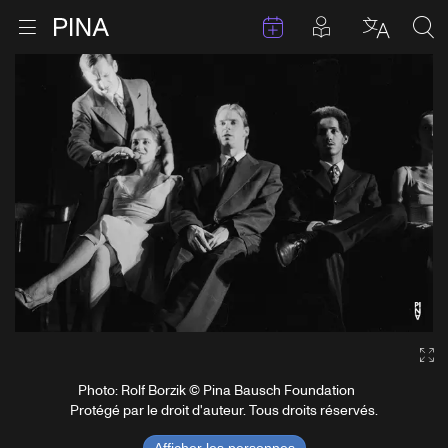
Évenements
Articles en 
Retour à la page d'accueil
Ouvrir le menu
Choisir 
Sea
Aller au contenu
Ga
Photo: Rolf Borzik © Pina Bausch Foundation
Protégé par le droit d'auteur. Tous droits réservés.