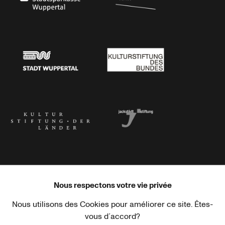
Stadtsparkasse Wuppertal
Kunststiftung NRW
Stadt Wuppertal
Kulturstiftung des Bundes
Kulturstiftung der Länder
Dr. Werner Jackstädt Stiftung
Nous respectons votre vie privée
Nous utilisons des Cookies pour améliorer ce site. Êtes-
Haus der Kulturen der Welt
Goethe-Institut
vous d´accord?