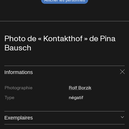
Afficher les personnes
Photo de « Kontakthof » de Pina
Bausch
Informations
Fe
Photographie
Rolf Borzik
Type
négatif
Exemplaires
Ou