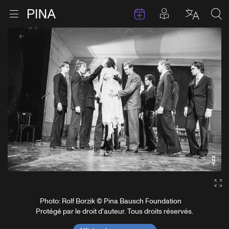
Évenements
Articles en 
Retour à la page d'accueil
Ouvrir le menu
Choisir 
Sea
Aller au contenu
Ga
Photo: Rolf Borzik © Pina Bausch Foundation
Protégé par le droit d'auteur. Tous droits réservés.