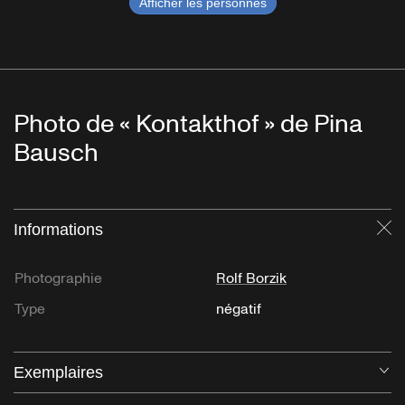
Afficher les personnes
Photo de « Kontakthof » de Pina
Bausch
Informations
Fe
Photographie
Rolf Borzik
Type
négatif
Exemplaires
Ou