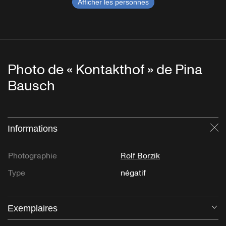
Afficher les personnes
Photo de « Kontakthof » de Pina
Bausch
Informations
Fe
Photographie
Rolf Borzik
Type
négatif
Exemplaires
Ou