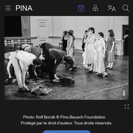
Évenements
Articles en 
Retour à la page d'accueil
Ouvrir le menu
Choisir 
Sea
Aller au contenu
Ga
Photo: Rolf Borzik © Pina Bausch Foundation
Protégé par le droit d'auteur. Tous droits réservés.