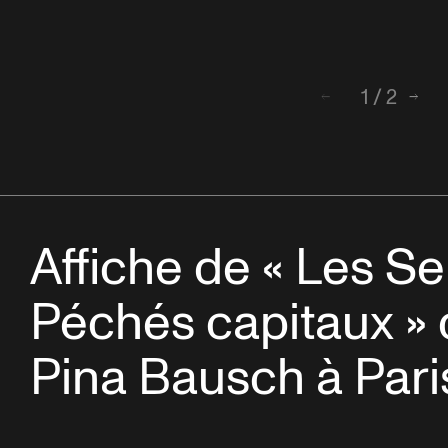
1
/
2
Retour
Suiv
Affiche de « Les Se
Péchés capitaux »
Pina Bausch à Pari