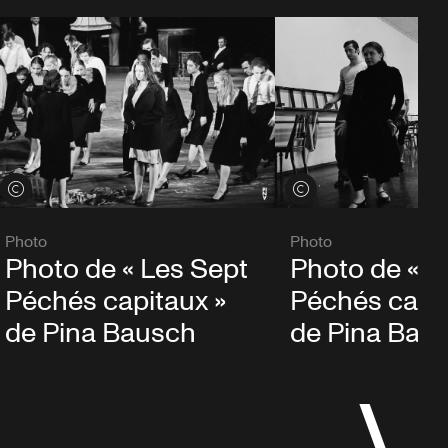
Voir les crédits
Voir les crédits
Photo
Photo
Photo de « L
Photo de « Les Sept
Péchés capit
Péchés capitaux »
de Pina Bau
de Pina Bausch