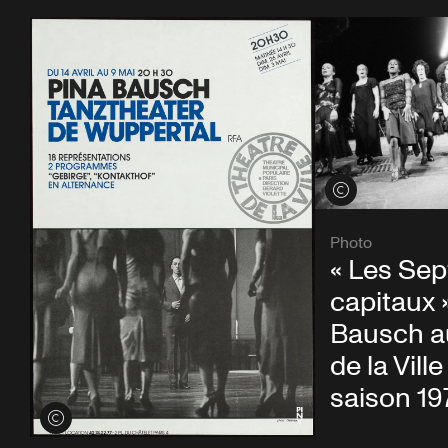
Voir les crédits
Photo
« Les Se
capitaux 
Bausch a
de la Ville
saison 19
Voir les crédits