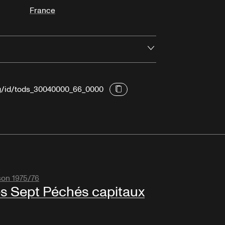
France
Ouvrir
rg/id/tods_30040000_66_0000
son 1975/76
s Sept Péchés capitaux