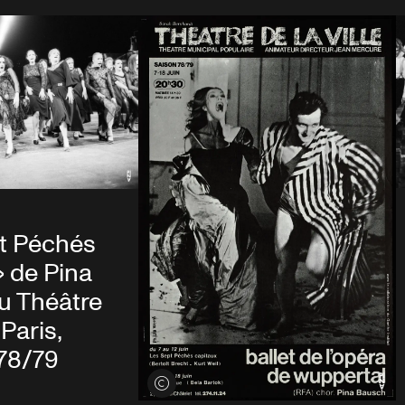
pt Péchés
» de Pina
u Théâtre
 Paris,
78/79
Voir les crédits