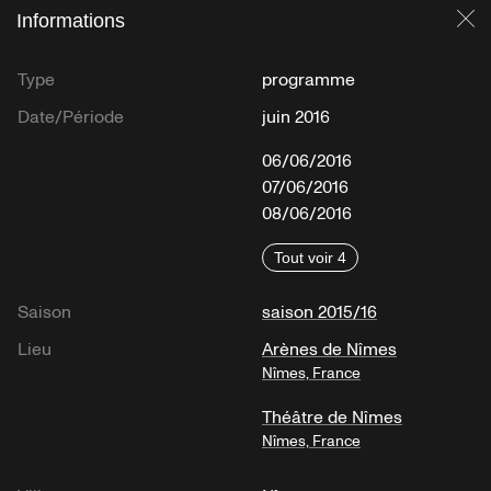
Informations
Fe
Type
programme
Date/Période
juin 2016
06/06/2016
07/06/2016
08/06/2016
Tout voir 4
Saison
saison 2015/16
Lieu
Arènes de Nîmes
Nîmes, France
Théâtre de Nîmes
Nîmes, France