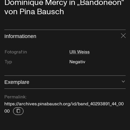
Dominique Mercy in „Bandoneon“
von Pina Bausch
Informationen
Sc
Fotograf:in
Ulli Weiss
Typ
Negativ
Exemplare
Öf
Permalink:
https://archives.pinabausch.org/id/band_40293891_44_00
00