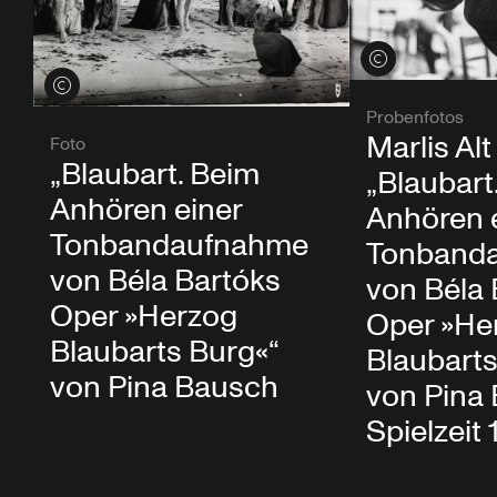
Credits öffnen
Credits öffnen
Probenfotos
Marlis Alt
Foto
„Blaubart. Beim
„Blaubart
Anhören einer
Anhören 
Tonbandaufnahme
Tonband
von Béla Bartóks
von Béla 
Oper »Herzog
Oper »He
Blaubarts Burg«“
Blaubarts
von Pina Bausch
von Pina
Spielzeit