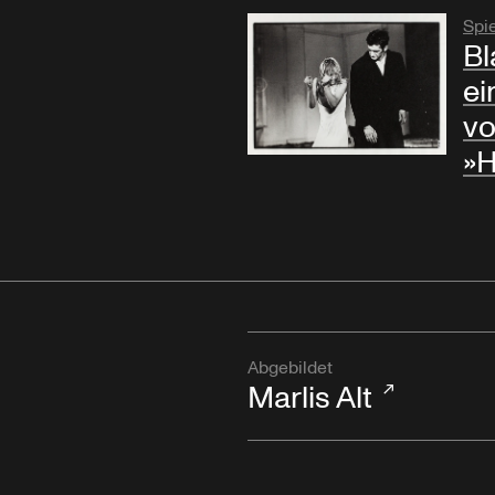
Spie
Bl
ei
vo
»H
Abgebildet
Marlis Alt