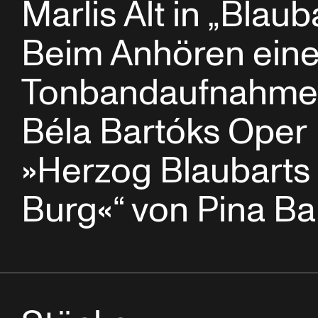
Marlis Alt in „Blaub
Beim Anhören eine
Tonbandaufnahme
Béla Bartóks Oper
»Herzog Blaubarts
Burg«“ von Pina B