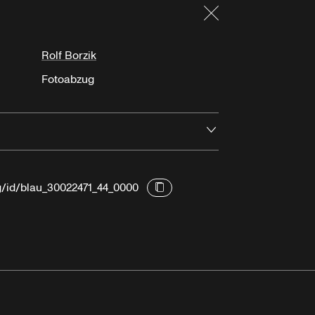
Schließen
Rolf Borzik
Fotoabzug
Öffnen
rg/id/blau_30022471_44_0000