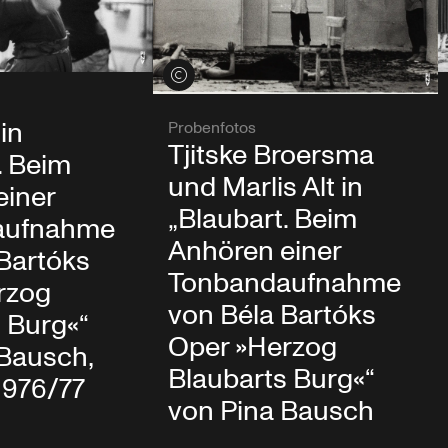
Credits öffnen
 in
Probenfotos
Tjitske Broersma
. Beim
und Marlis Alt in
einer
„Blaubart. Beim
aufnahme
Anhören einer
Bartóks
Tonbandaufnahme
rzog
von Béla Bartóks
 Burg«“
Oper »Herzog
 Bausch,
Blaubarts Burg«“
 1976/77
von Pina Bausch