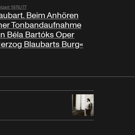
lzeit 1976/77
aubart. Beim Anhören
ner Tonbandaufnahme
n Béla Bartóks Oper
erzog Blaubarts Burg«