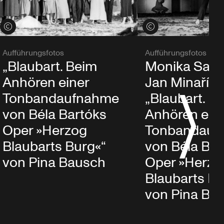
Credits öffnen
Credits öffnen
Aufführungsfotos
Aufführungsfotos
„Blaubart. Beim
Monika Sag
Anhören einer
Jan Minařík 
Tonbandaufnahme
„Blaubart. B
von Béla Bartóks
Anhören ein
Oper »Herzog
Tonbandauf
Blaubarts Burg«“
von Béla Bar
von Pina Bausch
Oper »Herzo
Blaubarts Bu
von Pina Ba