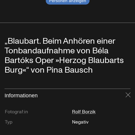
Personen anzeigen
„Blaubart. Beim Anhören einer
Tonbandaufnahme von Béla
Bartóks Oper »Herzog Blaubarts
Burg«“ von Pina Bausch
Informationen
Sc
Fotograf:in
Rolf Borzik
Typ
Negativ