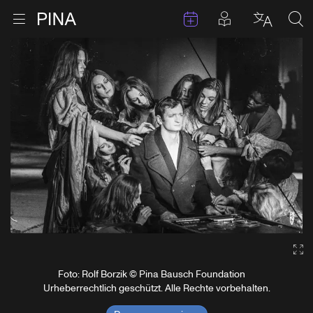
Termine
Beiträge in 
Zur Startseite
Menu öffnen
Sprache 
Suc
Zum Inhalt springen
Ga
Foto: Rolf Borzik © Pina Bausch Foundation
Urheberrechtlich geschützt. Alle Rechte vorbehalten.