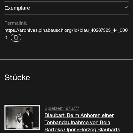
Exemplare
Öf
Permalink:
https://archives.pinabausch.org/id/blau_40287323_44_000
0
Stücke
Spielzeit 1976/77
Blaubart. Beim Anhören einer
Tonbandaufnahme von Béla
Bartóks Oper »Herzog Blaubarts