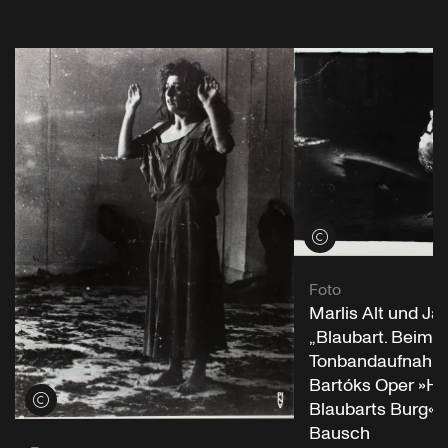
Credits öffnen
Foto
Marlis Alt und Jan
„Blaubart. Beim 
Tonbandaufnahme
Bartóks Oper »He
Credits öffnen
Blaubarts Burg«“ 
Bausch