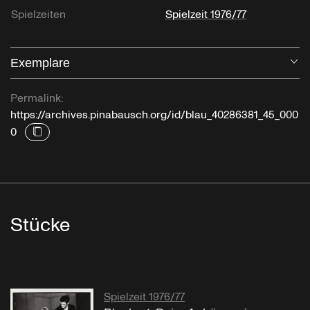
Spielzeiten
Spielzeit 1976/77
Exemplare
Öf
Permalink:
https://archives.pinabausch.org/id/blau_40286381_45_000
0
Stücke
Spielzeit 1976/77