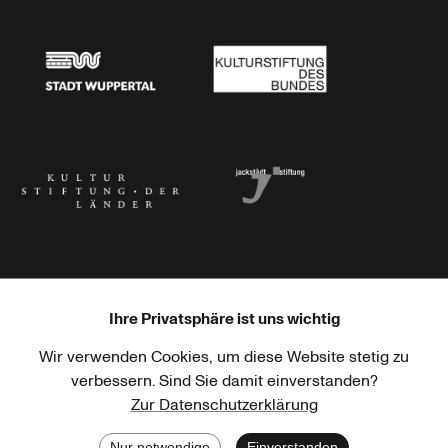
Stadtsparkasse Wuppertal
Kunststiftung NRW
Stadt Wuppertal
Kulturstiftung des Bundes
Kulturstiftung der Länder
Dr. Werner Jackstädt Stiftung
Ihre Privatsphäre ist uns wichtig
Wir verwenden Cookies, um diese Website stetig zu
Haus der Kulturen der Welt
Goethe-Institut
verbessern. Sind Sie damit einverstanden?
Zur Datenschutzerklärung
Nur notwendige
Einverstanden