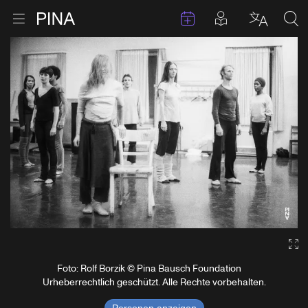
Termine
Beiträge in 
Zur Startseite
Menu öffnen
Sprache 
Suc
Zum Inhalt springen
Ga
Foto: Rolf Borzik © Pina Bausch Foundation
Urheberrechtlich geschützt. Alle Rechte vorbehalten.