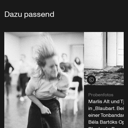
Dazu passend
Credits öffnen
Probenfotos
Marlis Alt und Tj
in „Blaubart. Bei
einer Tonbandau
Béla Bartóks Ope