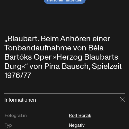
Personen anzeigen
„Blaubart. Beim Anhören einer
Tonbandaufnahme von Béla
Bartóks Oper »Herzog Blaubarts
Burg«“ von Pina Bausch, Spielzeit
1976/77
Informationen
Sc
Fotograf:in
Rolf Borzik
Typ
Negativ