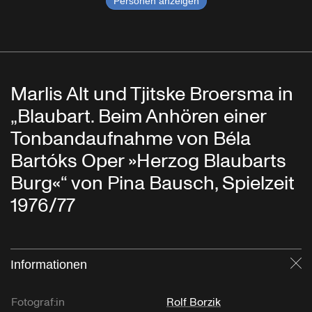
Personen anzeigen
Marlis Alt und Tjitske Broersma in
„Blaubart. Beim Anhören einer
Tonbandaufnahme von Béla
Bartóks Oper »Herzog Blaubarts
Burg«“ von Pina Bausch, Spielzeit
1976/77
Informationen
Sc
Fotograf:in
Rolf Borzik