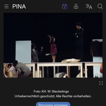
Termine
Beiträge in 
Zur Startseite
Menu öffnen
Sprache 
Suc
Zum Inhalt springen
Ga
Foto: KH. W. Steckelings
Urheberrechtlich geschützt. Alle Rechte vorbehalten.
Personen anzeigen