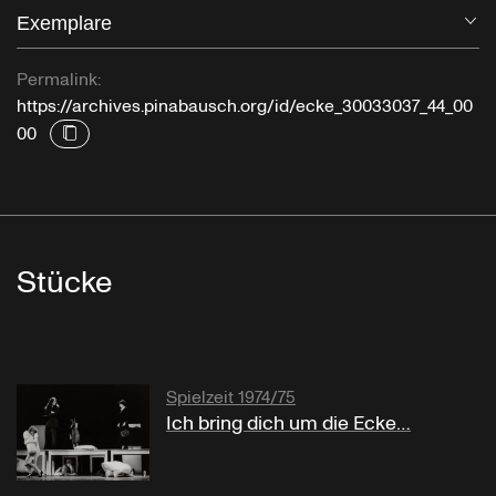
Exemplare
Öf
Permalink:
https://archives.pinabausch.org/id/ecke_30033037_44_00
00
Stücke
Spielzeit 1974/75
Ich bring dich um die Ecke…