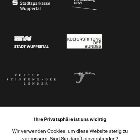
Stadtsparkasse Wuppertal
Kunststiftung NRW
Stadt Wuppertal
Kulturstiftung des Bundes
Kulturstiftung der Länder
Dr. Werner Jackstädt Stiftung
Ihre Privatsphäre ist uns wichtig
Wir verwenden Cookies, um diese Website stetig zu
Haus der Kulturen der Welt
Goethe-Institut
verbessern. Sind Sie damit einverstanden?