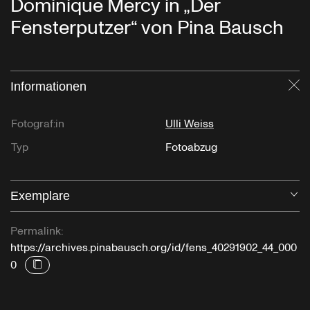
Dominique Mercy in „Der
Fensterputzer“ von Pina Bausch
Informationen
Sc
Fotograf:in
Ulli Weiss
Typ
Fotoabzug
Exemplare
Öf
Permalink:
https://archives.pinabausch.org/id/fens_40291902_44_000
0