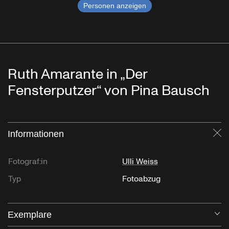
Personen anzeigen
Ruth Amarante in „Der
Fensterputzer“ von Pina Bausch
Informationen
Sc
Fotograf:in
Ulli Weiss
Typ
Fotoabzug
Exemplare
Öf