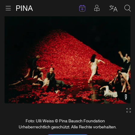
Termine
Beiträge in 
Zur Startseite
Menu öffnen
Sprache 
Suc
Zum Inhalt springen
Ga
Foto: Ulli Weiss © Pina Bausch Foundation
Urheberrechtlich geschützt. Alle Rechte vorbehalten.