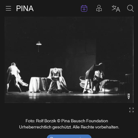
Termine
Beiträge in 
Zur Startseite
Menu öffnen
Sprache 
Suc
Zum Inhalt springen
Ga
Foto: Rolf Borzik © Pina Bausch Foundation
Urheberrechtlich geschützt. Alle Rechte vorbehalten.