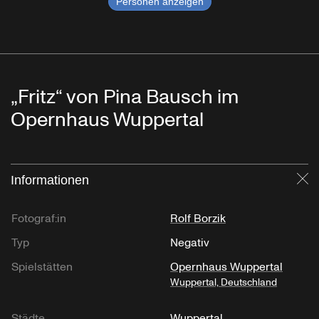
Personen anzeigen
„Fritz“ von Pina Bausch im
Opernhaus Wuppertal
Informationen
Sc
Fotograf:in
Rolf Borzik
Typ
Negativ
Spielstätten
Opernhaus Wuppertal
Wuppertal, Deutschland
Städte
Wuppertal