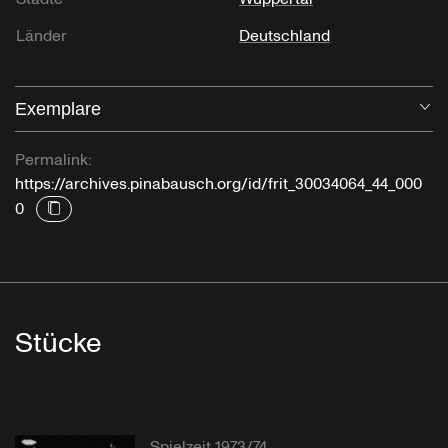
Länder
Deutschland
Exemplare
Öf
Permalink:
https://archives.pinabausch.org/id/frit_30034064_44_000
0
Stücke
Spielzeit 1973/74