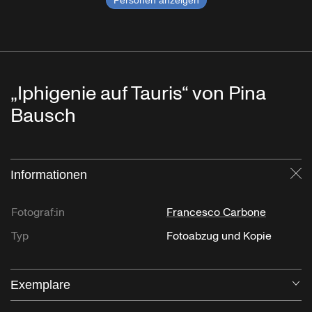
„Iphigenie auf Tauris“ von Pina
Bausch
Informationen
Sc
Fotograf:in
Francesco Carbone
Typ
Fotoabzug und Kopie
Exemplare
Öf