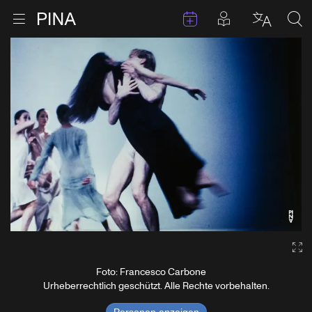
Termine
Beiträge in 
Zur Startseite
Menu öffnen
Sprache 
Suc
Zum Inhalt springen
Ga
Foto: Francesco Carbone
Urheberrechtlich geschützt. Alle Rechte vorbehalten.
Personen anzeigen