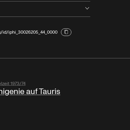
Öffnen
rg/id/iphi_30026205_44_0000
lzeit 1973/74
higenie auf Tauris