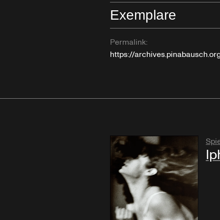
Exemplare
Permalink:
https://archives.pinabausch.o
Spie
Ip