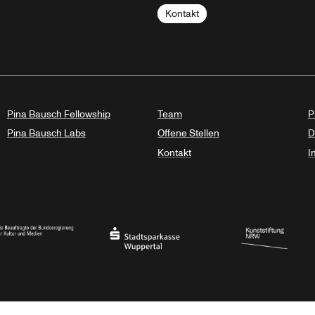
Kontakt
Pina Bausch Fellowship
Team
P
Pina Bausch Labs
Offene Stellen
D
Kontakt
I
haft des Landes Nordrhein-Westfalen
eauftragte der Bundesregierung für Kultur und Medien
Stadtsparkasse Wuppertal
Kunststiftung NRW