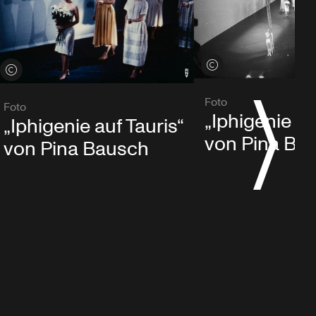
Credits öffnen
Credits öffnen
Foto
Foto
„Iphigenie au
„Iphigenie auf Tauris“
von Pina Ba
von Pina Bausch