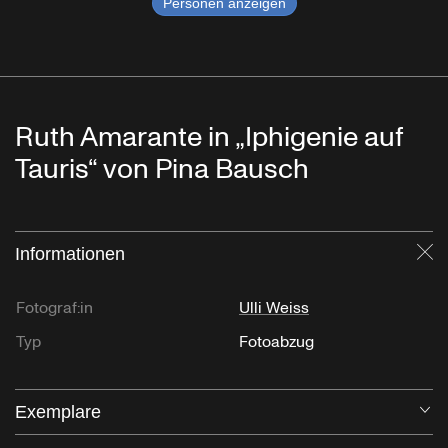
Personen anzeigen
Ruth Amarante in „Iphigenie auf
Tauris“ von Pina Bausch
Informationen
Sc
Fotograf:in
Ulli Weiss
Typ
Fotoabzug
Exemplare
Öf