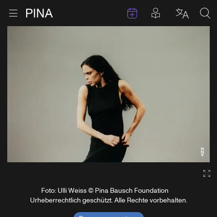
Termine
Beiträge in 
Zur Startseite
Menu öffnen
Sprache 
Suc
Zum Inhalt springen
Ga
Foto: Ulli Weiss © Pina Bausch Foundation
Urheberrechtlich geschützt. Alle Rechte vorbehalten.