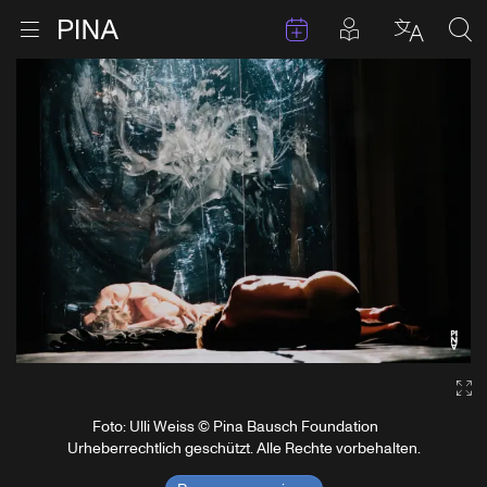
Termine
Beiträge in 
Zur Startseite
Menu öffnen
Sprache 
Suc
Zum Inhalt springen
Ga
Foto: Ulli Weiss © Pina Bausch Foundation
Urheberrechtlich geschützt. Alle Rechte vorbehalten.