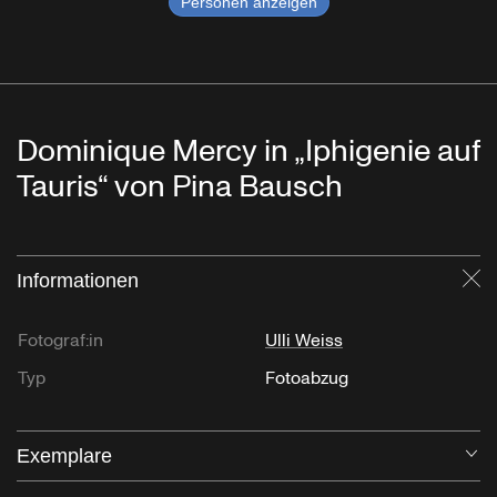
Personen anzeigen
Dominique Mercy in „Iphigenie auf
Tauris“ von Pina Bausch
Informationen
Sc
Fotograf:in
Ulli Weiss
Typ
Fotoabzug
Exemplare
Öf