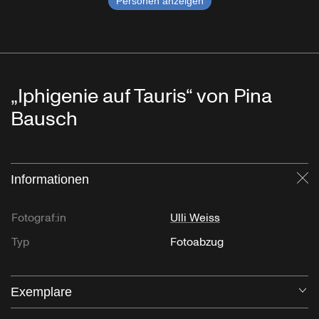
Personen anzeigen
„Iphigenie auf Tauris“ von Pina
Bausch
Informationen
Sc
Fotograf:in
Ulli Weiss
Typ
Fotoabzug
Exemplare
Öf