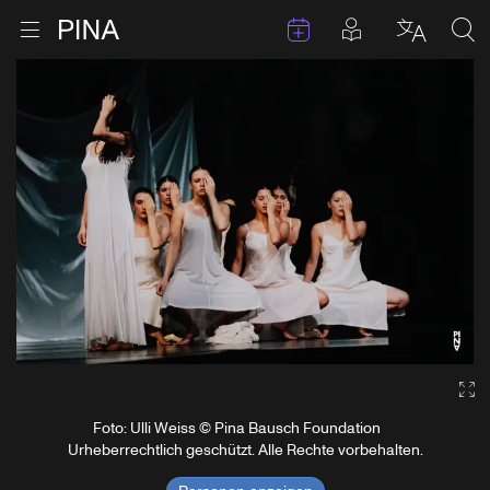
Termine
Beiträge in 
Zur Startseite
Menu öffnen
Sprache 
Suc
Zum Inhalt springen
Ga
Foto: Ulli Weiss © Pina Bausch Foundation
Urheberrechtlich geschützt. Alle Rechte vorbehalten.