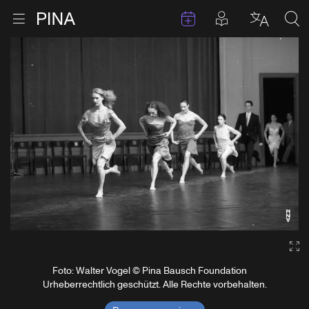
Termine
Beiträge in 
Zur Startseite
Menu öffnen
Sprache 
Suc
Zum Inhalt springen
Ga
Foto: Walter Vogel © Pina Bausch Foundation
Urheberrechtlich geschützt. Alle Rechte vorbehalten.