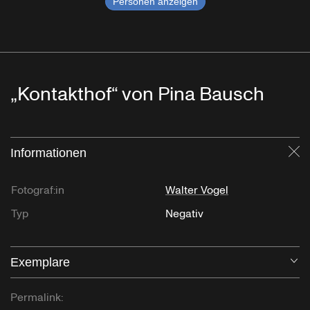
Personen anzeigen
„Kontakthof“ von Pina Bausch
Informationen
Sc
Fotograf:in
Walter Vogel
Typ
Negativ
Exemplare
Öf
Permalink: