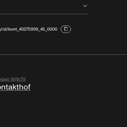
Öffnen
rg/id/kont_40275999_45_0000
lzeit 1978/79
ntakthof