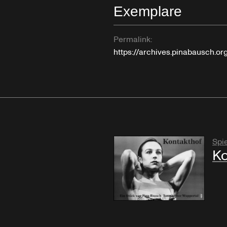
Exemplare
Permalink:
https://archives.pinabausch.o
Spie
Ko