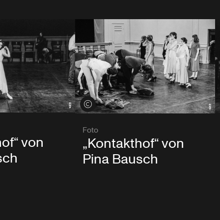
Credits öffnen
Foto
of“ von
„Kontakthof“ von
sch
Pina Bausch