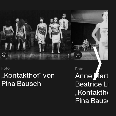
Credits öffnen
Credits öffnen
Foto
Foto
„Kontakthof“ von
Anne Martin
Pina Bausch
Beatrice Libo
„Kontakthof“
Pina Bausch