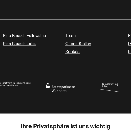
Pina Bausch Fellowship
Team
P
Pina Bausch Labs
Offene Stellen
D
Kontakt
I
haft des Landes Nordrhein-Westfalen
eauftragte der Bundesregierung für Kultur und Medien
Stadtsparkasse Wuppertal
Kunststiftung NRW
Ihre Privatsphäre ist uns wichtig