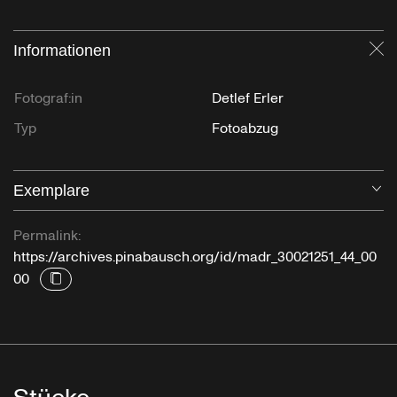
Informationen
Sc
Fotograf:in
Detlef Erler
Typ
Fotoabzug
Exemplare
Öf
Permalink:
https://archives.pinabausch.org/id/madr_30021251_44_00
00