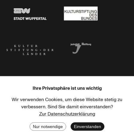
Stadt Wuppertal
Kulturstiftung des Bundes
Kulturstiftung der Länder
Dr. Werner Jackstädt Stiftung
Ihre Privatsphäre ist uns wichtig
Wir verwenden Cookies, um diese Website stetig zu
Haus der Kulturen der Welt
Goethe-Institut
verbessern. Sind Sie damit einverstanden?
Zur Datenschutzerklärung
Nur notwendige
Einverstanden