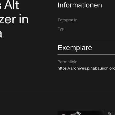
 Alt
Informationen
zer in
Fotograf:in
a
Typ
Exemplare
Permalink:
https://archives.pinabausch.o
Spie