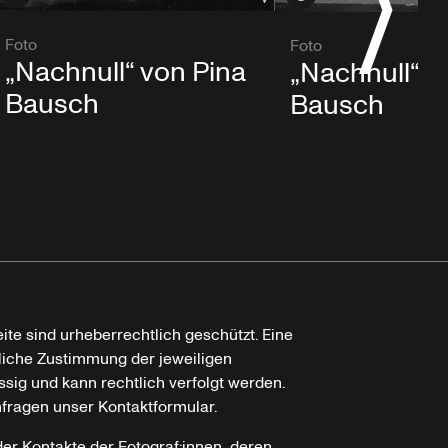
Foto
Foto
„Nachnull“ von Pina
„Nachnull“ v
Bausch
Bausch
ite sind urheberrechtlich geschützt. Eine
tliche Zustimmung der jeweiligen
ssig und kann rechtlich verfolgt werden.
nfragen unser Kontaktformular.
der Kontakte der Fotograf:innen, deren