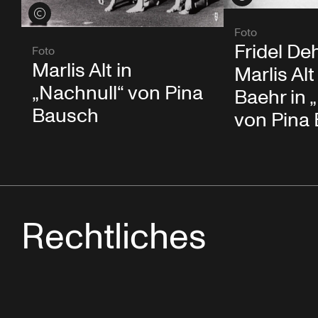
Credits öffnen
Foto
Fridel De
Foto
Marlis Alt in
Marlis Alt
„Nachnull“ von Pina
Baehr in 
Bausch
von Pina
Rechtliches