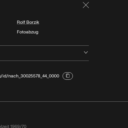
Schließen
Rolf Borzik
Fotoabzug
Öffnen
rg/id/nach_30025578_44_0000
lzeit 1969/70