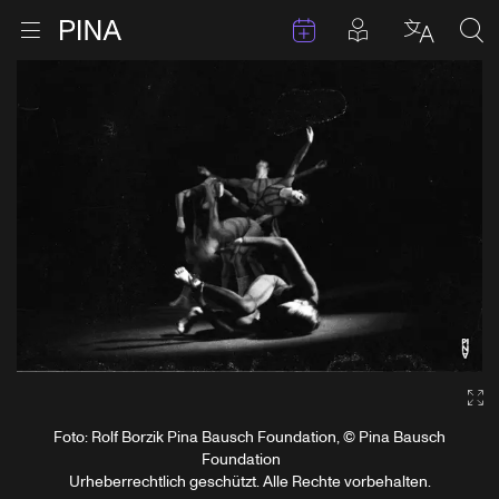
Termine
Beiträge in 
Zur Startseite
Menu öffnen
Sprache 
Suc
Zum Inhalt springen
Ga
Foto: Rolf Borzik Pina Bausch Foundation, © Pina Bausch
Foundation
Urheberrechtlich geschützt. Alle Rechte vorbehalten.