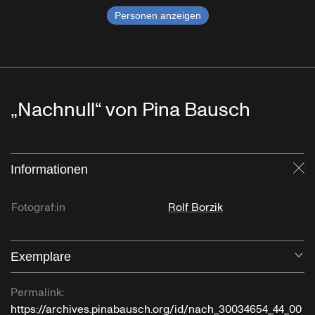
Personen anzeigen
„Nachnull“ von Pina Bausch
Informationen
Sc
Fotograf:in
Rolf Borzik
Exemplare
Öf
Permalink:
https://archives.pinabausch.org/id/nach_30034654_44_00