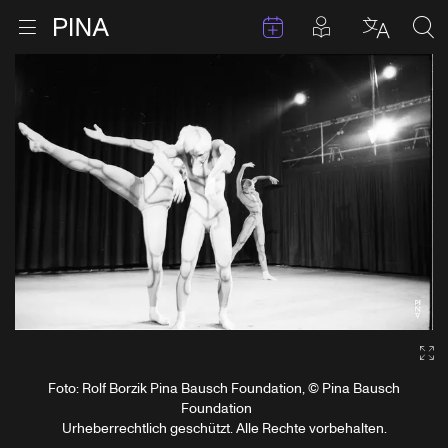
Termine
Beiträge in 
Zur Startseite
Menu öffnen
Sprache 
Suc
Zum Inhalt springen
Ga
Foto: Rolf Borzik Pina Bausch Foundation, © Pina Bausch
Foundation
Urheberrechtlich geschützt. Alle Rechte vorbehalten.