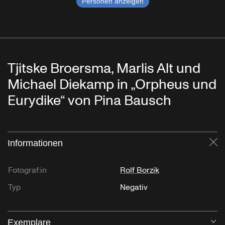
Personen anzeigen
Tjitske Broersma, Marlis Alt und
Michael Diekamp in „Orpheus und
Eurydike“ von Pina Bausch
Informationen
Sc
Fotograf:in
Rolf Borzik
Typ
Negativ
Exemplare
Öf