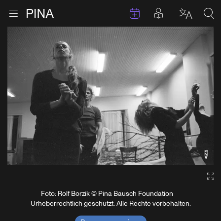
Termine
Beiträge in 
Zur Startseite
Menu öffnen
Sprache 
Suc
Zum Inhalt springen
Ga
Foto: Rolf Borzik © Pina Bausch Foundation
Urheberrechtlich geschützt. Alle Rechte vorbehalten.