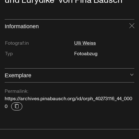
und Eurydike“ von Pina Bausch
Informationen
Sc
Fotograf:in
Ulli Weiss
Typ
Fotoabzug
Exemplare
Öf
Permalink:
https://archives.pinabausch.org/id/orph_40273116_44_000
0