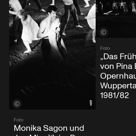
Credits öffnen
Foto
„Das Früh
von Pina
Opernha
Wuppertal
1981/82
Credits öffnen
Foto
Monika Sagon und