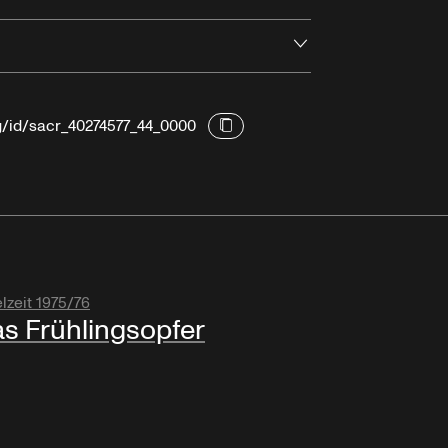
Öffnen
rg/id/sacr_40274577_44_0000
lzeit 1975/76
s Frühlingsopfer