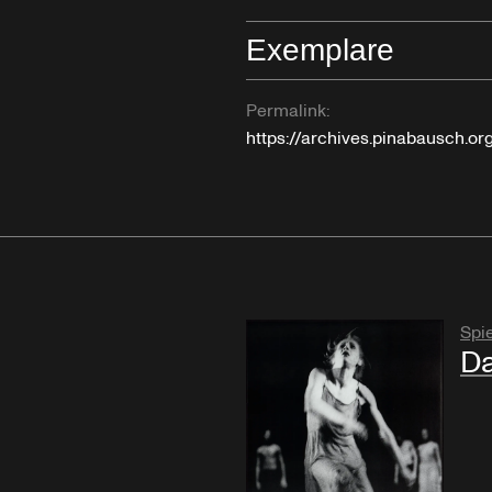
Exemplare
Permalink:
https://archives.pinabausch.o
Spie
Da