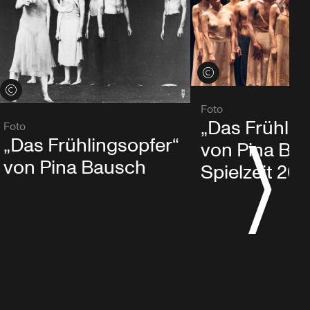
Credits öffnen
Credits öffnen
Foto
„Das Frühlin
Foto
„Das Frühlingsopfer“
von Pina Ba
von Pina Bausch
Spielzeit 20