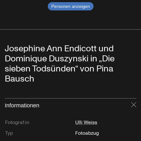
Personen anzeigen
Josephine Ann Endicott und
Dominique Duszynski in „Die
sieben Todsünden“ von Pina
Bausch
Informationen
Sc
Fotograf:in
Ulli Weiss
Typ
Fotoabzug