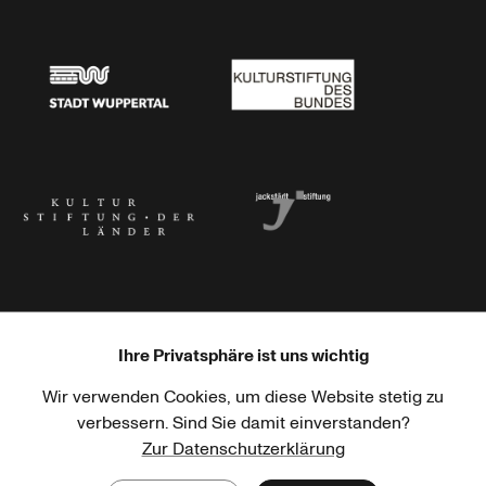
Stadtsparkasse Wuppertal
Kunststiftung NRW
Stadt Wuppertal
Kulturstiftung des Bundes
Kulturstiftung der Länder
Dr. Werner Jackstädt Stiftung
Ihre Privatsphäre ist uns wichtig
Wir verwenden Cookies, um diese Website stetig zu
Haus der Kulturen der Welt
Goethe-Institut
verbessern. Sind Sie damit einverstanden?
Zur Datenschutzerklärung