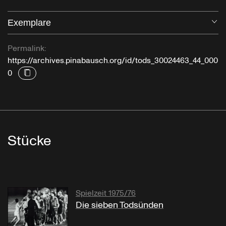
Exemplare
Öf
Permalink:
https://archives.pinabausch.org/id/tods_30024463_44_000
0
Stücke
Spielzeit 1975/76
Die sieben Todsünden