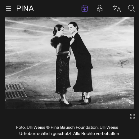
Termine
Beiträge in 
Zur Startseite
Menu öffnen
Sprache 
Suc
Zum Inhalt springen
Ga
Foto: Ulli Weiss © Pina Bausch Foundation, Ulli Weiss
Urheberrechtlich geschützt. Alle Rechte vorbehalten.