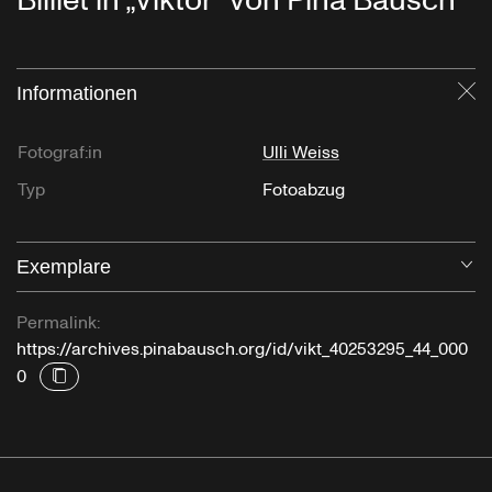
Billiet in „Viktor“ von Pina Bausch
Informationen
Sc
Fotograf:in
Ulli Weiss
Typ
Fotoabzug
Exemplare
Öf
Permalink:
https://archives.pinabausch.org/id/vikt_40253295_44_000
0