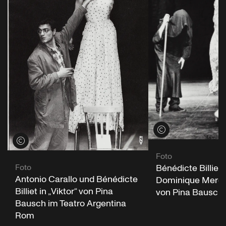
Credits öffnen
Credits öffnen
Foto
Bénédicte Billiet
Foto
Antonio Carallo und Bénédicte
Dominique Mercy i
Billiet in „Viktor“ von Pina
von Pina Bausch
Bausch im Teatro Argentina
Rom