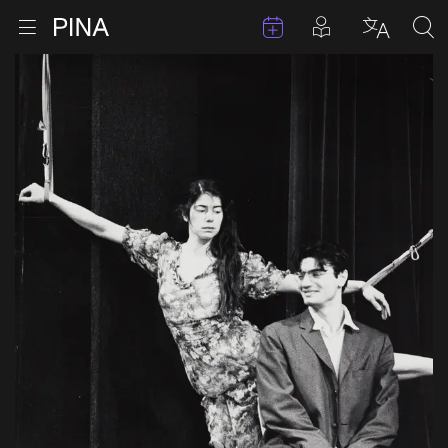
Termine
Beiträge in 
Zur Startseite
Menu öffnen
Sprache 
Suc
Zum Inhalt springen