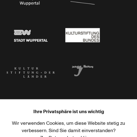
Stadtsparkasse Wuppertal
Kunststiftung NRW
Stadt Wuppertal
Kulturstiftung des Bundes
Kulturstiftung der Länder
Dr. Werner Jackstädt Stiftung
Ihre Privatsphäre ist uns wichtig
Wir verwenden Cookies, um diese Website stetig zu
Haus der Kulturen der Welt
Goethe-Institut
verbessern. Sind Sie damit einverstanden?