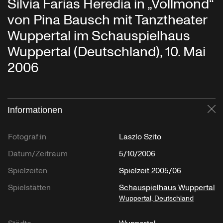
Silvia Farias Heredia in „Vollmond“
von Pina Bausch mit Tanztheater
Wuppertal im Schauspielhaus
Wuppertal (Deutschland), 10. Mai
2006
Informationen
Sc
Fotograf:in
Laszlo Szito
Datum/Zeitraum
5/10/2006
Spielzeiten
Spielzeit 2005/06
Spielstätten
Schauspielhaus Wuppertal
Wuppertal, Deutschland