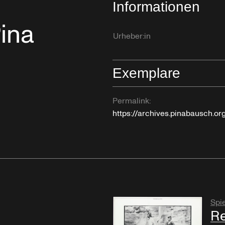
Informationen
ina
Urheber:in
Exemplare
Permalink:
https://archives.pinabausch.o
Spie
Re