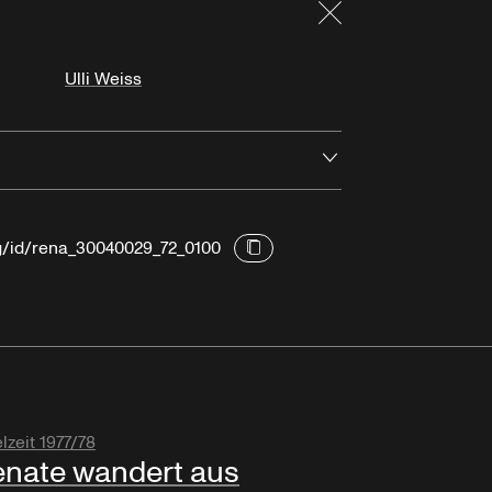
Schließen
Ulli Weiss
Öffnen
rg/id/rena_30040029_72_0100
lzeit 1977/78
nate wandert aus