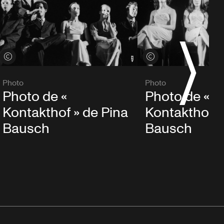
Voir les crédits
Voir les crédits
Photo
Photo
Photo de «
Photo de «
Kontakthof » de Pina
Kontakthof »
Bausch
Bausch