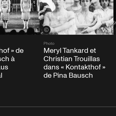
Voir les crédits
Photo
hof » de
Meryl Tankard et
sch à
Christian Trouillas
aus
dans « Kontakthof »
l
de Pina Bausch