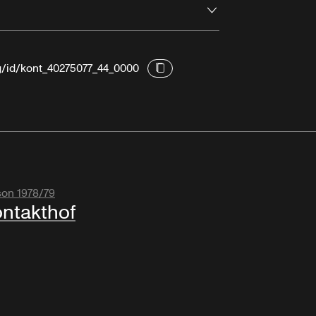
Ouvrir
rg/id/kont_40275077_44_0000
son 1978/79
ntakthof