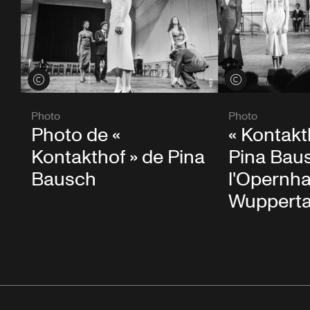
Voir les crédits
Voir les crédits
Photo
Photo
« Kontakt
Photo de «
Pina Bau
Kontakthof » de Pina
l'Opernh
Bausch
Wupperta