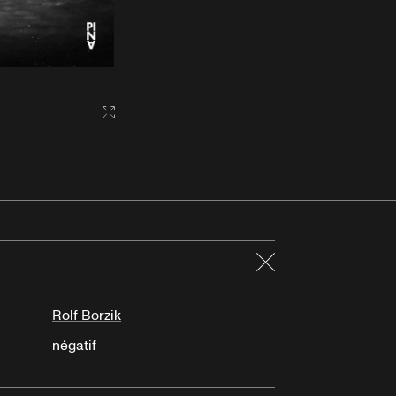
Gallery2:fullscreen
Fermer
Rolf Borzik
négatif