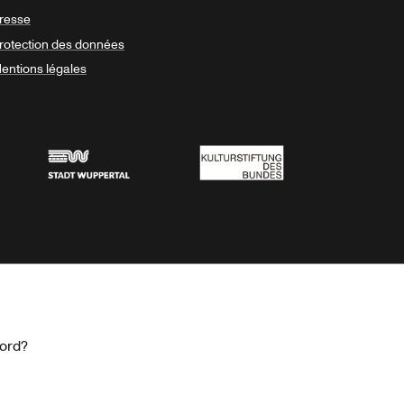
resse
rotection des données
entions légales
Stadt Wuppertal
Kulturstiftung des Bundes
cord?