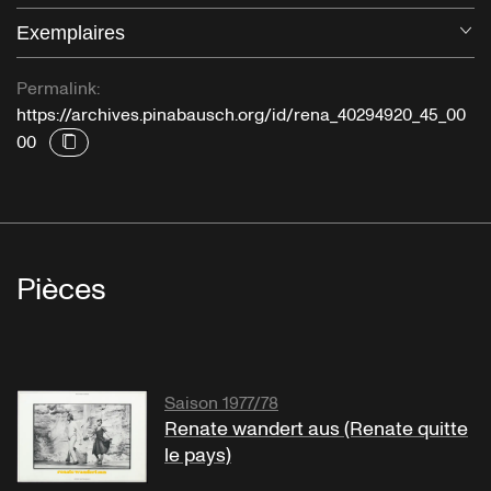
Exemplaires
Ou
Permalink:
https://archives.pinabausch.org/id/rena_40294920_45_00
00
Pièces
Saison 1977/78
Renate wandert aus (Renate quitte
le pays)