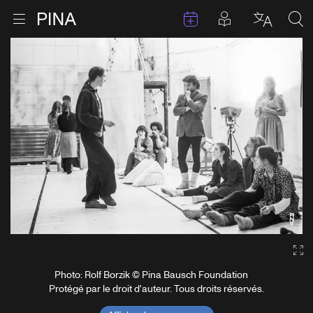
Évenements
Articles en 
Retour à la page d'accueil
Ouvrir le menu
Choisir 
Sea
Aller au contenu
Ga
Photo: Rolf Borzik © Pina Bausch Foundation
Protégé par le droit d'auteur. Tous droits réservés.