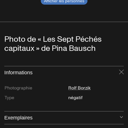
Afficher les personnes
Photo de « Les Sept Péchés
capitaux » de Pina Bausch
Informations
Fe
Photographie
Rolf Borzik
Type
négatif
Exemplaires
Ou