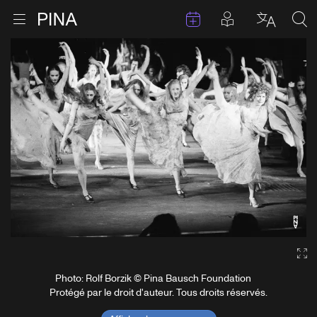
Évenements
Articles en 
Retour à la page d'accueil
Ouvrir le menu
Choisir 
Sea
Aller au contenu
Ga
Photo: Rolf Borzik © Pina Bausch Foundation
Protégé par le droit d'auteur. Tous droits réservés.