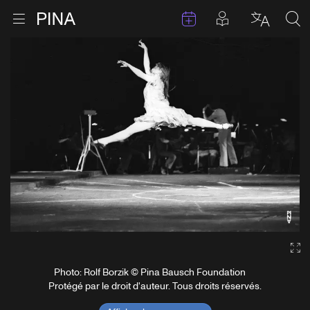
Évenements
Articles en 
Retour à la page d'accueil
Ouvrir le menu
Choisir 
Sea
Aller au contenu
Ga
Photo: Rolf Borzik © Pina Bausch Foundation
Protégé par le droit d'auteur. Tous droits réservés.