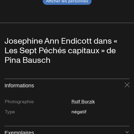
Afficher les personnes
Josephine Ann Endicott dans «
Les Sept Péchés capitaux » de
Pina Bausch
Informations
Fe
Photographie
Rolf Borzik
Type
négatif
Exemplaires
Ou