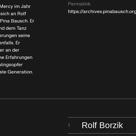
Permalink:
e Mercy im Jahr
https://archives.pinabausch.o
sich an Rolf
Pina Bausch. Er
und dem Tanz
nerungen seine
nfalls. Er
 er an der
ine Erfahrungen
lingsopfer
ste Generation.
Rolf Borzik
1