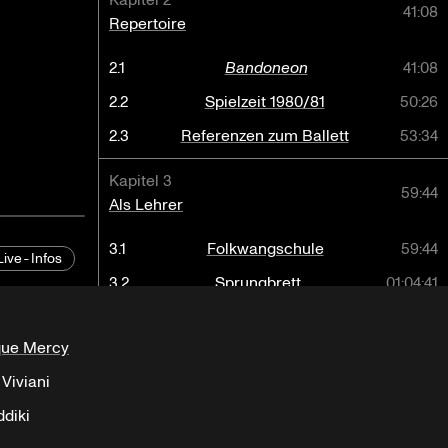
Kapitel 2
41:08
Repertoire
rgabe
2.1
Bandoneon
41:08
2.2
Spielzeit 1980/81
50:26
2.3
Referenzen zum Ballett
53:34
Kapitel 3
59:44
Als Lehrer
3.1
Folkwangschule
59:44
Live-Infos
3.2
Sprungbrett
01:04:41
3.3
Tänzerische Qualitäten
01:08:52
que Mercy
Kapitel 4
01:16:14
Viviani
Fokus
Café Müller
ddiki
4.1
Doppelabend
01:16:14