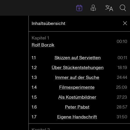
Termine
Beiträge in 
Sprache 
Suc
Inhaltsübersicht
S
Kapitel 1
00:10
Rolf Borzik
1.1
Skizzen auf Servietten
00:11
1.2
Über Stückentstehungen
18:19
1.3
Immer auf der Suche
24:44
1.4
Filmexperimente
25:09
1.5
Als Kostümbildner
27:23
1.6
Peter Pabst
28:57
1.7
Eigene Handschrift
31:50