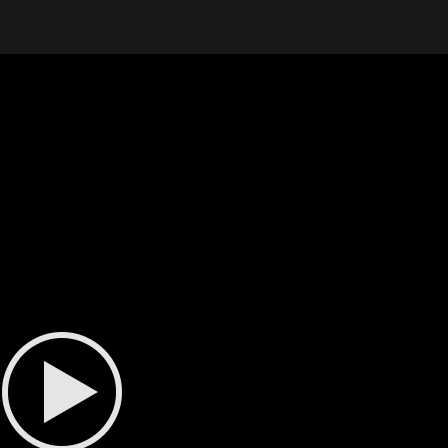
Interviewee
Concept, Interview, and Text Version
Camera
Video editor