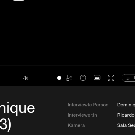
Wiede
Proofreading
inique
Interviewte Person
Domini
Interviewer:in
Ricardo 
3)
Kamera
Sala Se