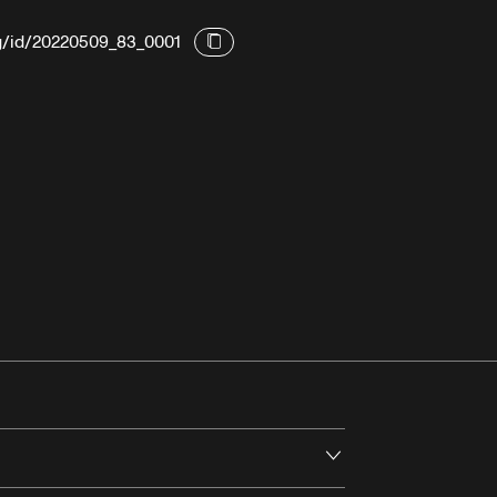
4.2
Mit Live-Orchester
01:21:35
rg/id/20220509_83_0001
4.3
Ein Kammerspiel?
01:33:53
4.4
Stühle
01:42:07
Kapitel 5
01:45:38
Weitergabe
5.1
Erfahrungen teilen
01:45:38
5.2
Rückkehr zur Entstehungszeit
01:55:11
Öffnen