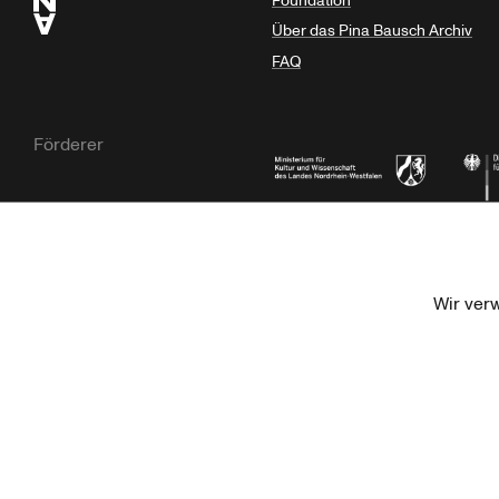
Foundation
Über das Pina Bausch Archiv
FAQ
Förderer
Ministerium für Kultur und Wissensc
Die B
Wir ver
Kulturstiftung der Länder
Dr. We