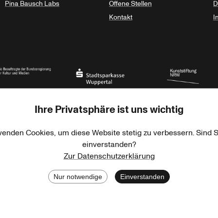
Pina Bausch Labs
Offene Stellen
D
Kontakt
I
haft des Landes Nordrhein-Westfalen
eauftragte der Bundesregierung für Kultur und Medien
Stadtsparkasse Wuppertal
Kunststiftung NRW
Ihre Privatsphäre ist uns wichtig
wenden Cookies, um diese Website stetig zu verbessern. Sind S
einverstanden?
Zur Datenschutzerklärung
rner Jackstädt Stiftung
Haus der Kulturen der Welt
Goethe-Institut
Nur notwendige
Einverstanden