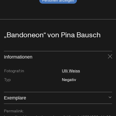
Personen anzeigen
„Bandoneon“ von Pina Bausch
Informationen
Sc
Fotograf:in
Ulli Weiss
Typ
Negativ
Exemplare
Öf
Permalink: