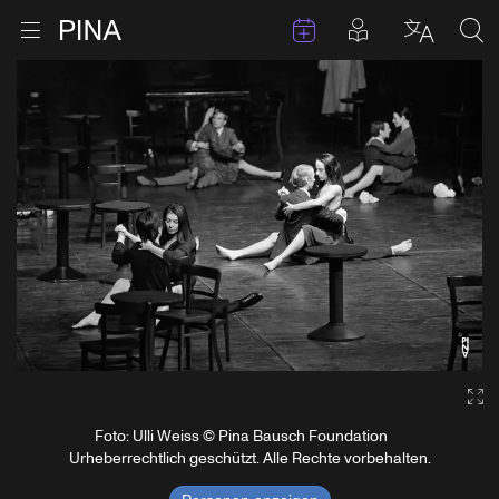
Termine
Beiträge in 
Zur Startseite
Menu öffnen
Sprache 
Suc
Zum Inhalt springen
Ga
Foto: Ulli Weiss © Pina Bausch Foundation
Urheberrechtlich geschützt. Alle Rechte vorbehalten.